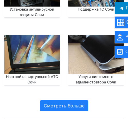
П
Установка антивирусной
Поддержка 1С Сочи
защиты Сочи
К
В
О
Настройка виртуальной АТС
Услуги системного
Сочи
администратора Сочи
Смотреть больше