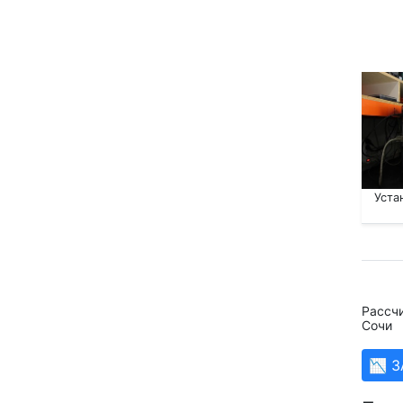
Уста
Рассчи
Сочи
📉 