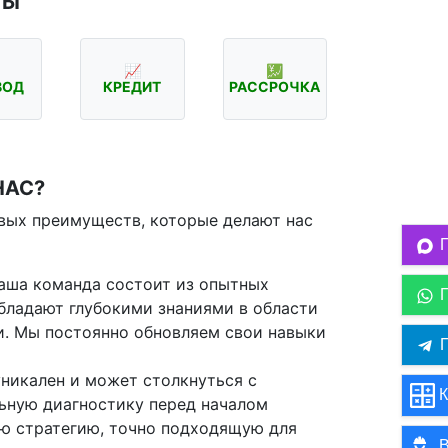
ТЫ
📈
💹
ВОД
КРЕДИТ
РАССРОЧКА
НАС?
евых преимуществ, которые делают нас
аша команда состоит из опытных
бладают глубокими знаниями в области
. Мы постоянно обновляем свои навыки
П
никален и может столкнуться с
К
ьную диагностику перед началом
ю стратегию, точно подходящую для
В