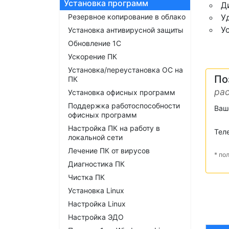
Установка программ
Д
Резервное копирование в облако
У
У
Установка антивирусной защиты
Обновление 1С
Ускорение ПК
Установка/переустановка ОС на
По
ПК
рас
Установка офисных программ
Поддержка работоспособности
Ваш
офисных программ
Настройка ПК на работу в
Тел
локальной сети
Лечение ПК от вирусов
* по
Диагностика ПК
Чистка ПК
Установка Linux
Настройка Linux
Настройка ЭДО