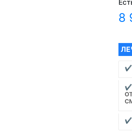
Ест
8 
ЛЕ
✔
✔
О
С
✔