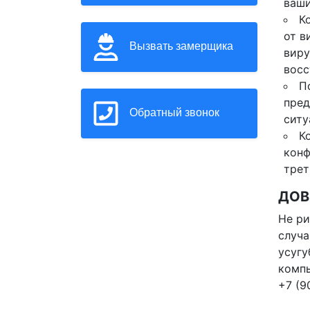
ваши
К
от в
Вызвать замерщика
виру
восс
П
пред
Обратный звонок
ситу
К
конф
трет
ДОВ
Не ри
случа
усугу
компь
+7 (9