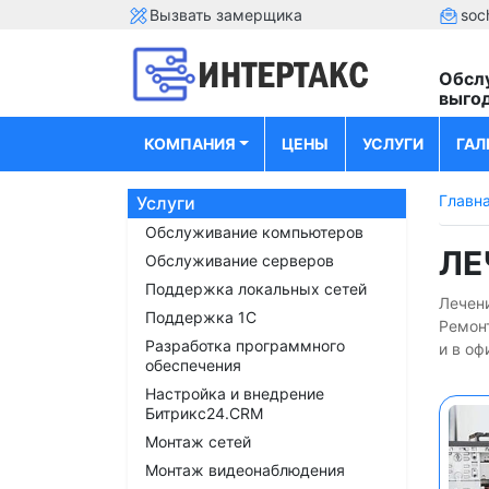
Вызвать замерщика
soc
Обсл
выго
КОМПАНИЯ
ЦЕНЫ
УСЛУГИ
ГАЛ
Главн
Услуги
Обслуживание компьютеров
ЛЕ
Обслуживание серверов
Поддержка локальных сетей
Лечени
Поддержка 1С
Ремон
Разработка программного
и в оф
обеспечения
Настройка и внедрение
Битрикс24.CRM
Монтаж сетей
Монтаж видеонаблюдения