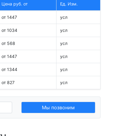
Цена руб. от
Ед. Изм.
от 1447
усл
от 1034
усл
от 568
усл
от 1447
усл
от 1344
усл
от 827
усл
Мы позвоним