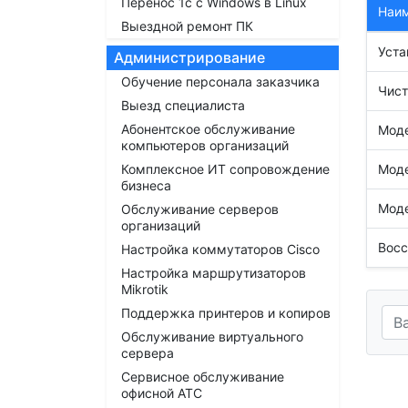
Перенос 1с с Windows в Linux
Наи
Выездной ремонт ПК
Уста
Администрирование
Обучение персонала заказчика
Чист
Выезд специалиста
Абонентское обслуживание
Мод
компьютеров организаций
Комплексное ИТ сопровождение
Моде
бизнеса
Моде
Обслуживание серверов
организаций
Восс
Настройка коммутаторов Cisco
Настройка маршрутизаторов
Mikrotik
Поддержка принтеров и копиров
Обслуживание виртуального
сервера
Сервисное обслуживание
офисной АТС