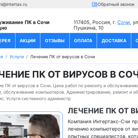
hi@intertax.ru
Обратный звонок
уживание ПК в Сочи
117405, Россия, г.
Сочи
, у
дно
Пушкина, 10
ЕРЕЯ
АКЦИИ
ОТЗЫВЫ
ОПЛАТА
ДОСТАВКА
ая
Услуги
Лечение ПК от вирусов в Сочи
ЧЕНИЕ ПК ОТ ВИРУСОВ В СО
е ПК от вирусов в Сочи. Цена работ по ремонту и обслуживанию
т, обслуживание компьютеров. Администрирование, ремонт и о
ис. Услуги системного администр
ЛЕЧЕНИЕ ПК ОТ В
Компания Интертакс-Счи пр
лечению компьютеров от ви
опытных специалистов, кот