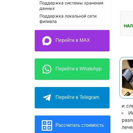
Поддержка системы хранения
данных
Поддержка локальной сети
филиала
НАЛ
Перейти в MAX
Перейти в WhatsApp
Перейти в Telegram
и сл
И
разл
Рассчитать стоимость
лече