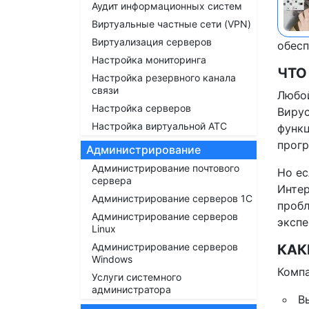
Аудит информационных систем
Виртуальные частные сети (VPN)
Виртуализация серверов
обесп
Настройка мониторинга
ЧТО
Настройка резервного канала
связи
Любой
Настройка серверов
Вирус
Настройка виртуальной АТС
функц
прогр
Администрирование
Администрирование почтового
Но ес
сервера
Интер
Администрирование серверов 1С
пробл
Администрирование серверов
экспе
Linux
Администрирование серверов
КАК
Windows
Компа
Услуги системного
администратора
В