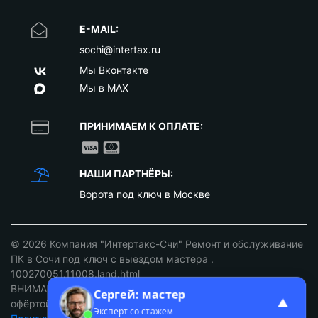
E-MAIL:
sochi@intertax.ru
Мы Вконтакте
Мы в MAX
ПРИНИМАЕМ К ОПЛАТЕ:
НАШИ ПАРТНЁРЫ:
Ворота под ключ в Москве
© 2026
Компания "Интертакс-Счи" Ремонт и обслуживание
ПК в Сочи под ключ с выездом мастера
.
100270051.11008.land.html
ВНИМАНИЕ: ст. 437 ГК РФ. Цены не являются публичной
Сергей: мастер
▲
офёртой уточняйте у наших менеджеров!
Эксперт со стажем