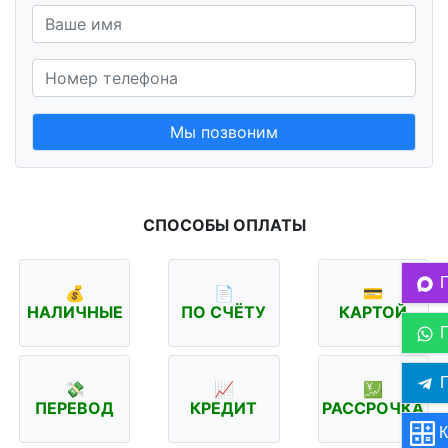
Мы позвоним
СПОСОБЫ ОПЛАТЫ
💰
📄
💳
НАЛИЧНЫЕ
ПО СЧЁТУ
КАРТОЙ
П
💸
📈
💹
ПЕРЕВОД
КРЕДИТ
РАССРОЧКА
К