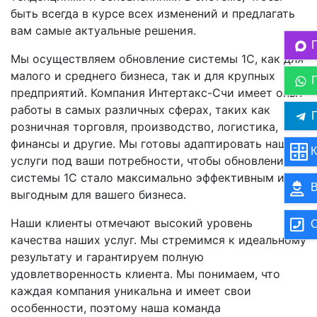
быть всегда в курсе всех изменений и предлагать
вам самые актуальные решения.
Мы осуществляем обновление системы 1C, как для
малого и среднего бизнеса, так и для крупных
предприятий. Компания Интертакс-Счи имеет опыт
работы в самых различных сферах, таких как
П
розничная торговля, производство, логистика,
финансы и другие. Мы готовы адаптировать наши
К
услуги под ваши потребности, чтобы обновление
системы 1C стало максимально эффективным и
В
выгодным для вашего бизнеса.
Наши клиенты отмечают высокий уровень
О
качества наших услуг. Мы стремимся к идеальному
результату и гарантируем полную
удовлетворенность клиента. Мы понимаем, что
каждая компания уникальна и имеет свои
особенности, поэтому наша команда