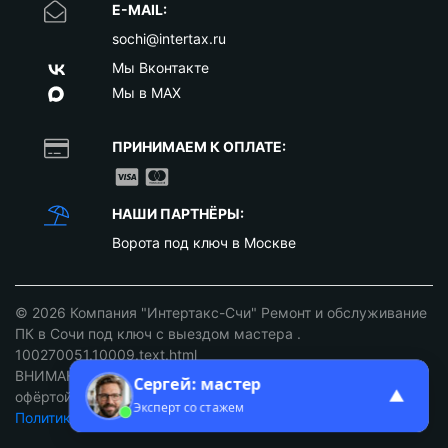
E-MAIL:
sochi@intertax.ru
Мы Вконтакте
Мы в MAX
ПРИНИМАЕМ К ОПЛАТЕ:
НАШИ ПАРТНЁРЫ:
Ворота под ключ в Москве
© 2026
Компания "Интертакс-Счи" Ремонт и обслуживание
ПК в Сочи под ключ с выездом мастера
.
100270051.10009.text.html
ВНИМАНИЕ: ст. 437 ГК РФ. Цены не являются публичной
Сергей: мастер
▲
офёртой уточняйте у наших менеджеров!
Эксперт со стажем
Политика конфиденциальности
/
Разработка сайтов Сочи